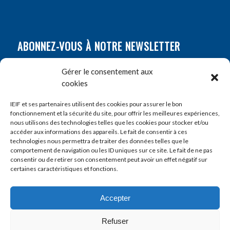
ABONNEZ-VOUS À NOTRE NEWSLETTER
Nom
*
Gérer le consentement aux
cookies
Prénom
*
IEIF et ses partenaires utilisent des cookies pour assurer le bon
fonctionnement et la sécurité du site, pour offrir les meilleures expériences,
nous utilisons des technologies telles que les cookies pour stocker et/ou
accéder aux informations des appareils. Le fait de consentir à ces
E-mail
*
technologies nous permettra de traiter des données telles que le
comportement de navigation ou les ID uniques sur ce site. Le fait de ne pas
consentir ou de retirer son consentement peut avoir un effet négatif sur
certaines caractéristiques et fonctions.
Accepter
Refuser