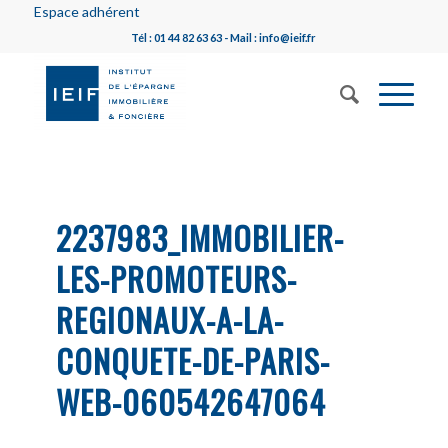
Espace adhérent
Tél : 01 44 82 63 63 - Mail : info@ieif.fr
2237983_IMMOBILIER-
LES-PROMOTEURS-
REGIONAUX-A-LA-
CONQUETE-DE-PARIS-
WEB-060542647064