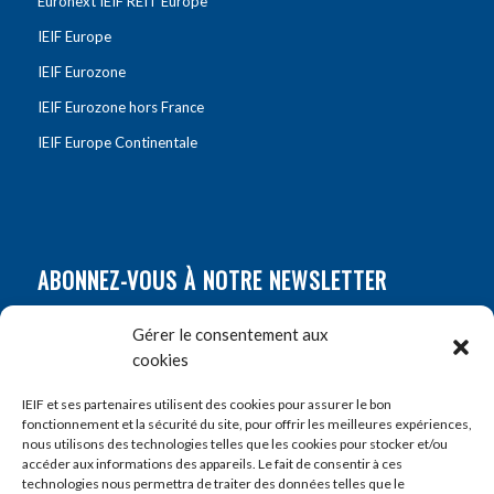
Euronext IEIF REIT Europe
IEIF Europe
IEIF Eurozone
IEIF Eurozone hors France
IEIF Europe Continentale
ABONNEZ-VOUS À NOTRE NEWSLETTER
Nom
*
Gérer le consentement aux
cookies
Prénom
*
IEIF et ses partenaires utilisent des cookies pour assurer le bon
fonctionnement et la sécurité du site, pour offrir les meilleures expériences,
nous utilisons des technologies telles que les cookies pour stocker et/ou
accéder aux informations des appareils. Le fait de consentir à ces
E-mail
*
technologies nous permettra de traiter des données telles que le