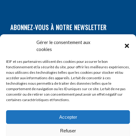
ABONNEZ-VOUS À NOTRE NEWSLETTER
Nom
*
Gérer le consentement aux
cookies
Prénom
*
IEIF et ses partenaires utilisent des cookies pour assurer le bon
fonctionnement et la sécurité du site, pour offrir les meilleures expériences,
nous utilisons des technologies telles que les cookies pour stocker et/ou
accéder aux informations des appareils. Le fait de consentir à ces
E-mail
*
technologies nous permettra de traiter des données telles que le
comportement de navigation ou les ID uniques sur ce site. Le fait de ne pas
consentir ou de retirer son consentement peut avoir un effet négatif sur
certaines caractéristiques et fonctions.
Accepter
Refuser