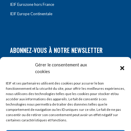
IEIF Eurozone hors France
IEIF Europe Continentale
ABONNEZ-VOUS À NOTRE NEWSLETTER
Nom
*
Gérer le consentement aux
cookies
Prénom
*
IEIF et ses partenaires utilisent des cookies pour assurer le bon
fonctionnement et la sécurité du site, pour offrir les meilleures expériences,
nous utilisons des technologies telles que les cookies pour stocker et/ou
accéder aux informations des appareils. Le fait de consentir à ces
E-mail
*
technologies nous permettra de traiter des données telles que le
comportement de navigation ou les ID uniques sur ce site. Le fait de ne pas
consentir ou de retirer son consentement peut avoir un effet négatif sur
certaines caractéristiques et fonctions.