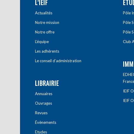
L’IEIF
ETU
Actualités
Pôle 
Notre mission
Pôle 
Notre offre
Pôle S
L’équipe
Club A
Les adhérents
Le conseil d’administration
IMM
EDHEC 
LIBRAIRIE
Franc
IEIF 
Annuaires
IEIF 
Ouvrages
Revues
Évènements
Etudes