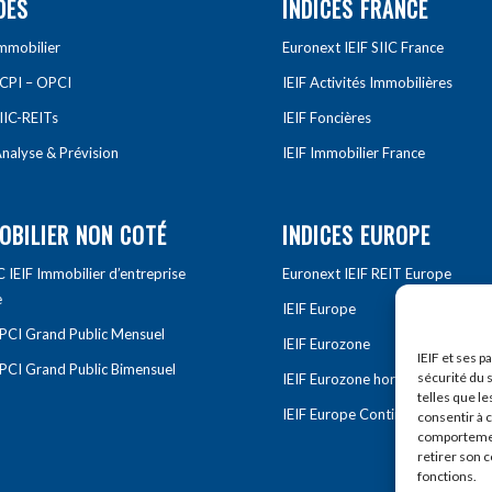
DES
INDICES FRANCE
Immobilier
Euronext IEIF SIIC France
SCPI – OPCI
IEIF Activités Immobilières
IIC-REITs
IEIF Foncières
nalyse & Prévision
IEIF Immobilier France
OBILIER NON COTÉ
INDICES EUROPE
IEIF Immobilier d’entreprise
Euronext IEIF REIT Europe
e
IEIF Europe
OPCI Grand Public Mensuel
IEIF Eurozone
IEIF et ses p
OPCI Grand Public Bimensuel
sécurité du s
IEIF Eurozone hors France
telles que le
IEIF Europe Continentale
consentir à 
comportement
retirer son 
fonctions.