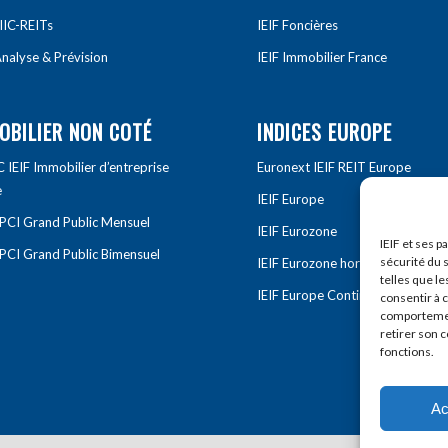
IIC-REITs
IEIF Foncières
nalyse & Prévision
IEIF Immobilier France
OBILIER NON COTÉ
INDICES EUROPE
IEIF Immobilier d’entreprise
Euronext IEIF REIT Europe
e
IEIF Europe
OPCI Grand Public Mensuel
IEIF Eurozone
IEIF et ses p
OPCI Grand Public Bimensuel
sécurité du s
IEIF Eurozone hors France
telles que le
IEIF Europe Continentale
consentir à 
comportement
retirer son 
fonctions.
Ac