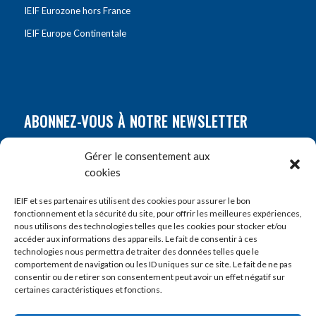
IEIF Eurozone hors France
IEIF Europe Continentale
ABONNEZ-VOUS À NOTRE NEWSLETTER
Nom
*
Gérer le consentement aux
cookies
Prénom
*
IEIF et ses partenaires utilisent des cookies pour assurer le bon
fonctionnement et la sécurité du site, pour offrir les meilleures expériences,
nous utilisons des technologies telles que les cookies pour stocker et/ou
accéder aux informations des appareils. Le fait de consentir à ces
E-mail
*
technologies nous permettra de traiter des données telles que le
comportement de navigation ou les ID uniques sur ce site. Le fait de ne pas
consentir ou de retirer son consentement peut avoir un effet négatif sur
certaines caractéristiques et fonctions.