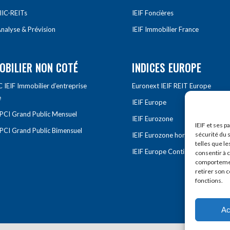
IIC-REITs
IEIF Foncières
nalyse & Prévision
IEIF Immobilier France
OBILIER NON COTÉ
INDICES EUROPE
IEIF Immobilier d’entreprise
Euronext IEIF REIT Europe
e
IEIF Europe
OPCI Grand Public Mensuel
IEIF Eurozone
IEIF et ses p
OPCI Grand Public Bimensuel
sécurité du s
IEIF Eurozone hors France
telles que le
IEIF Europe Continentale
consentir à 
comportement
retirer son 
fonctions.
Ac