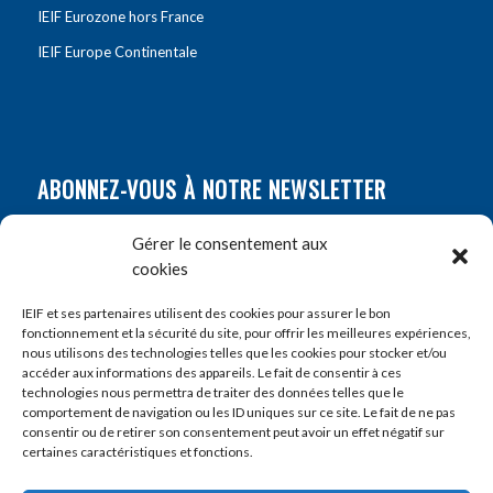
IEIF Eurozone hors France
IEIF Europe Continentale
ABONNEZ-VOUS À NOTRE NEWSLETTER
Nom
*
Gérer le consentement aux
cookies
Prénom
*
IEIF et ses partenaires utilisent des cookies pour assurer le bon
fonctionnement et la sécurité du site, pour offrir les meilleures expériences,
nous utilisons des technologies telles que les cookies pour stocker et/ou
accéder aux informations des appareils. Le fait de consentir à ces
E-mail
*
technologies nous permettra de traiter des données telles que le
comportement de navigation ou les ID uniques sur ce site. Le fait de ne pas
consentir ou de retirer son consentement peut avoir un effet négatif sur
certaines caractéristiques et fonctions.