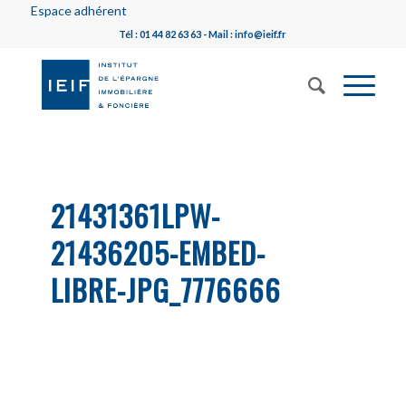
Espace adhérent
Tél : 01 44 82 63 63 - Mail : info@ieif.fr
21431361LPW-
21436205-EMBED-
LIBRE-JPG_7776666