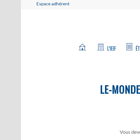
Espace adhérent
L’IEIF
ÉT
LE-MOND
Vous deve