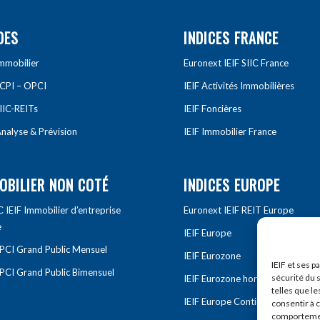
DES
INDICES FRANCE
Immobilier
Euronext IEIF SIIC France
SCPI – OPCI
IEIF Activités Immobilières
IIC-REITs
IEIF Foncières
nalyse & Prévision
IEIF Immobilier France
OBILIER NON COTÉ
INDICES EUROPE
IEIF Immobilier d’entreprise
Euronext IEIF REIT Europe
e
IEIF Europe
OPCI Grand Public Mensuel
IEIF Eurozone
IEIF et ses p
OPCI Grand Public Bimensuel
sécurité du s
IEIF Eurozone hors France
telles que le
IEIF Europe Continentale
consentir à 
comportement