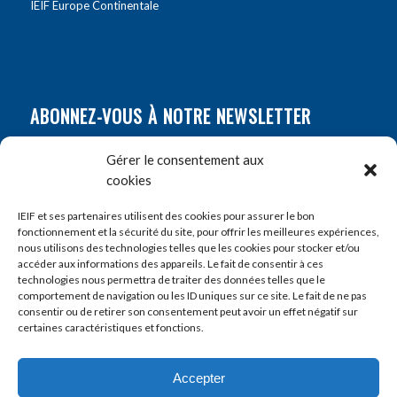
IEIF Europe Continentale
ABONNEZ-VOUS À NOTRE NEWSLETTER
Nom
*
Gérer le consentement aux
cookies
Prénom
*
IEIF et ses partenaires utilisent des cookies pour assurer le bon
fonctionnement et la sécurité du site, pour offrir les meilleures expériences,
nous utilisons des technologies telles que les cookies pour stocker et/ou
accéder aux informations des appareils. Le fait de consentir à ces
E-mail
*
technologies nous permettra de traiter des données telles que le
comportement de navigation ou les ID uniques sur ce site. Le fait de ne pas
consentir ou de retirer son consentement peut avoir un effet négatif sur
certaines caractéristiques et fonctions.
Accepter