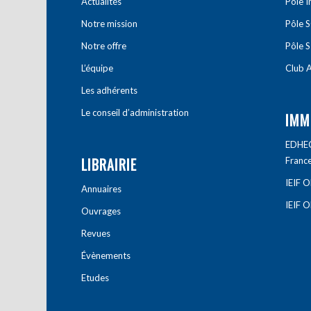
Actualités
Pôle 
Notre mission
Pôle 
Notre offre
Pôle S
L’équipe
Club A
Les adhérents
Le conseil d’administration
IMM
EDHEC 
LIBRAIRIE
Franc
IEIF 
Annuaires
IEIF 
Ouvrages
Revues
Évènements
Etudes