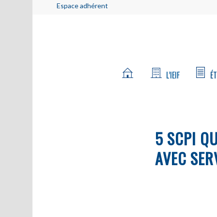
Espace adhérent
L’IEIF
ÉT
5 SCPI Q
AVEC SER