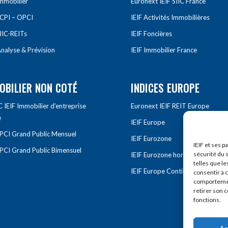
Immobilier
Euronext IEIF SIIC France
SCPI – OPCI
IEIF Activités Immobilières
IIC-REITs
IEIF Foncières
nalyse & Prévision
IEIF Immobilier France
OBILIER NON COTÉ
INDICES EUROPE
IEIF Immobilier d’entreprise
Euronext IEIF REIT Europe
e
IEIF Europe
OPCI Grand Public Mensuel
IEIF Eurozone
IEIF et ses p
OPCI Grand Public Bimensuel
sécurité du s
IEIF Eurozone hors France
telles que le
IEIF Europe Continentale
consentir à 
comportement
retirer son 
fonctions.