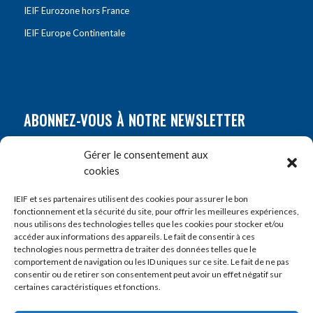
IEIF Eurozone hors France
IEIF Europe Continentale
ABONNEZ-VOUS À NOTRE NEWSLETTER
Nom
*
Gérer le consentement aux
cookies
Prénom
*
IEIF et ses partenaires utilisent des cookies pour assurer le bon
fonctionnement et la sécurité du site, pour offrir les meilleures expériences,
nous utilisons des technologies telles que les cookies pour stocker et/ou
accéder aux informations des appareils. Le fait de consentir à ces
E-mail
*
technologies nous permettra de traiter des données telles que le
comportement de navigation ou les ID uniques sur ce site. Le fait de ne pas
consentir ou de retirer son consentement peut avoir un effet négatif sur
certaines caractéristiques et fonctions.