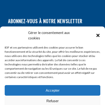
ABONNEZ-VOUS À NOTRE NEWSLETTER
Nom
*
Gérer le consentement aux
cookies
Prénom
*
IEIF et ses partenaires utilisent des cookies pour assurer le bon
fonctionnement et la sécurité du site, pour offrir les meilleures expériences,
nous utilisons des technologies telles que les cookies pour stocker et/ou
accéder aux informations des appareils. Le fait de consentir à ces
E-mail
*
technologies nous permettra de traiter des données telles que le
comportement de navigation ou les ID uniques sur ce site. Le fait de ne pas
consentir ou de retirer son consentement peut avoir un effet négatif sur
certaines caractéristiques et fonctions.
Accepter
Refuser