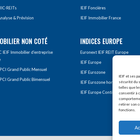
IIC-REITs
IEIF Foncières
nalyse & Prévision
IEIF Immobilier France
OBILIER NON COTÉ
INDICES EUROPE
IEIF Immobilier d’entreprise
Euronext IEIF REIT Europe
e
IEIF Europe
OPCI Grand Public Mensuel
IEIF Eurozone
IEIF et ses p
OPCI Grand Public Bimensuel
sécurité du s
IEIF Eurozone hors France
telles que le
IEIF Europe Continentale
consentir à 
comportement
retirer son 
fonctions.
Ac