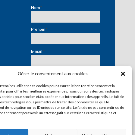
Nom
*
Prénom
*
E-mail
*
Gérer le consentement aux cookies
artenaires utilisent des cookies pour assurer le bon fonctionnement et la
ite, pour offrir les meilleures expériences, nous utilisons des technologies
s cookies pour stocker et/ou accéder aux informations des appareils. Le fait de
ces technologies nous permettra de traiter des données telles que le
 de navigation ou les ID uniques sur ce site. Le fait de ne pas consentir ou de
consentement peut avoir un effet négatif sur certaines caractéristiques et