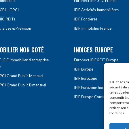
Immobilier
Euronext IEIF SIIC France
SCPI – OPCI
IEIF Activités Immobilières
IIC-REITs
IEIF Foncières
nalyse & Prévision
IEIF Immobilier France
OBILIER NON COTÉ
INDICES EUROPE
IEIF Immobilier d’entreprise
Euronext IEIF REIT Europe
e
IEIF Europe
OPCI Grand Public Mensuel
IEIF Eurozone
IEIF et ses p
OPCI Grand Public Bimensuel
sécurité du s
IEIF Eurozone hors France
telles que le
IEIF Europe Continentale
consentir à 
comportement
retirer son 
fonctions.