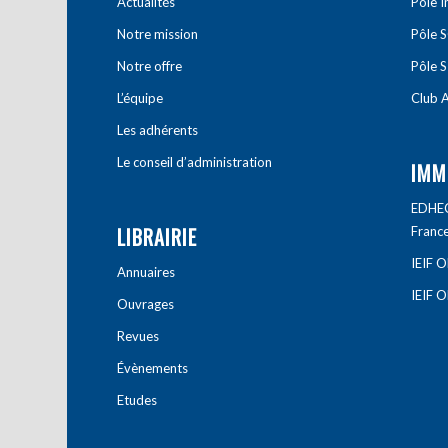
Actualités
Pôle 
Notre mission
Pôle 
Notre offre
Pôle S
L’équipe
Club A
Les adhérents
Le conseil d’administration
IMM
EDHEC 
LIBRAIRIE
Franc
IEIF 
Annuaires
IEIF 
Ouvrages
Revues
Évènements
Etudes