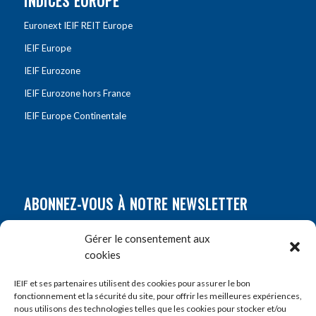
INDICES EUROPE
Euronext IEIF REIT Europe
IEIF Europe
IEIF Eurozone
IEIF Eurozone hors France
IEIF Europe Continentale
ABONNEZ-VOUS À NOTRE NEWSLETTER
Nom
*
Gérer le consentement aux
cookies
Prénom
*
IEIF et ses partenaires utilisent des cookies pour assurer le bon
fonctionnement et la sécurité du site, pour offrir les meilleures expériences,
nous utilisons des technologies telles que les cookies pour stocker et/ou