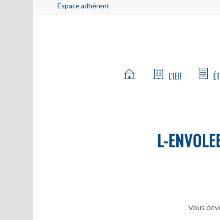
Espace adhérent
L’IEIF
ÉT
L-ENVOLE
Vous deve