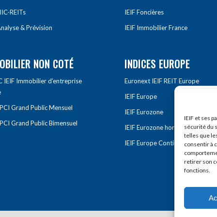
IIC-REITs
IEIF Foncières
nalyse & Prévision
IEIF Immobilier France
OBILIER NON COTÉ
INDICES EUROPE
IEIF Immobilier d’entreprise
Euronext IEIF REIT Europe
e
IEIF Europe
OPCI Grand Public Mensuel
IEIF Eurozone
IEIF et ses p
OPCI Grand Public Bimensuel
sécurité du s
IEIF Eurozone hors France
telles que le
IEIF Europe Continentale
consentir à 
comportement
retirer son 
fonctions.
Ac