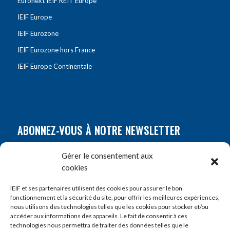
Euronext IEIF REIT Europe
IEIF Europe
IEIF Eurozone
IEIF Eurozone hors France
IEIF Europe Continentale
ABONNEZ-VOUS À NOTRE NEWSLETTER
Nom
*
Gérer le consentement aux
cookies
Prénom
*
IEIF et ses partenaires utilisent des cookies pour assurer le bon
fonctionnement et la sécurité du site, pour offrir les meilleures expériences,
nous utilisons des technologies telles que les cookies pour stocker et/ou
accéder aux informations des appareils. Le fait de consentir à ces
E-mail
*
technologies nous permettra de traiter des données telles que le