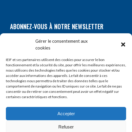
ABONNEZ-VOUS À NOTRE NEWSLETTER
Nom
*
Gérer le consentement aux
cookies
Prénom
*
IEIF et ses partenaires utilisent des cookies pour assurer le bon
fonctionnement et la sécurité du site, pour offrir les meilleures expériences,
nous utilisons des technologies telles que les cookies pour stocker et/ou
accéder aux informations des appareils. Le fait de consentir à ces
E-mail
*
technologies nous permettra de traiter des données telles que le
comportement de navigation ou les ID uniques sur ce site. Le fait de ne pas
consentir ou de retirer son consentement peut avoir un effet négatif sur
certaines caractéristiques et fonctions.
Accepter
Refuser