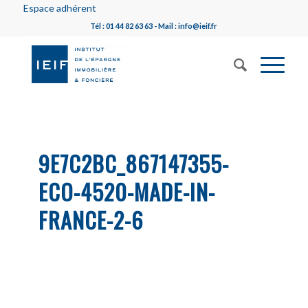
Espace adhérent
Tél : 01 44 82 63 63 - Mail : info@ieif.fr
9E7C2BC_867147355-
ECO-4520-MADE-IN-
FRANCE-2-6