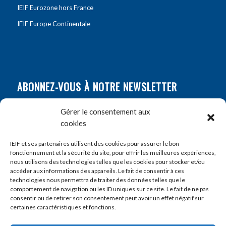
IEIF Eurozone hors France
IEIF Europe Continentale
ABONNEZ-VOUS À NOTRE NEWSLETTER
Nom
*
Gérer le consentement aux
cookies
Prénom
*
IEIF et ses partenaires utilisent des cookies pour assurer le bon
fonctionnement et la sécurité du site, pour offrir les meilleures expériences,
nous utilisons des technologies telles que les cookies pour stocker et/ou
accéder aux informations des appareils. Le fait de consentir à ces
E-mail
*
technologies nous permettra de traiter des données telles que le
comportement de navigation ou les ID uniques sur ce site. Le fait de ne pas
consentir ou de retirer son consentement peut avoir un effet négatif sur
certaines caractéristiques et fonctions.