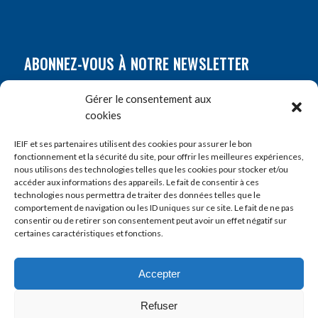
ABONNEZ-VOUS À NOTRE NEWSLETTER
Nom
*
Gérer le consentement aux
cookies
Prénom
*
IEIF et ses partenaires utilisent des cookies pour assurer le bon
fonctionnement et la sécurité du site, pour offrir les meilleures expériences,
nous utilisons des technologies telles que les cookies pour stocker et/ou
accéder aux informations des appareils. Le fait de consentir à ces
E-mail
*
technologies nous permettra de traiter des données telles que le
comportement de navigation ou les ID uniques sur ce site. Le fait de ne pas
consentir ou de retirer son consentement peut avoir un effet négatif sur
certaines caractéristiques et fonctions.
Accepter
Refuser