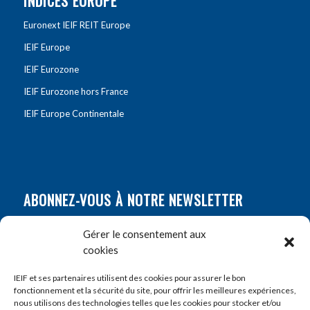
INDICES EUROPE
Euronext IEIF REIT Europe
IEIF Europe
IEIF Eurozone
IEIF Eurozone hors France
IEIF Europe Continentale
ABONNEZ-VOUS À NOTRE NEWSLETTER
Nom
*
Gérer le consentement aux
cookies
Prénom
*
IEIF et ses partenaires utilisent des cookies pour assurer le bon
fonctionnement et la sécurité du site, pour offrir les meilleures expériences,
nous utilisons des technologies telles que les cookies pour stocker et/ou