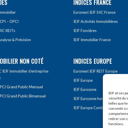
DES
INDICES FRANCE
Immobilier
Euronext IEIF SIIC France
SCPI – OPCI
IEIF Activités Immobilières
IIC-REITs
IEIF Foncières
nalyse & Prévision
IEIF Immobilier France
OBILIER NON COTÉ
INDICES EUROPE
IEIF Immobilier d’entreprise
Euronext IEIF REIT Europe
e
IEIF Europe
OPCI Grand Public Mensuel
IEIF Eurozone
IEIF et ses p
OPCI Grand Public Bimensuel
sécurité du s
IEIF Eurozone hors France
telles que le
IEIF Europe Continentale
consentir à 
comportement
retirer son 
fonctions.