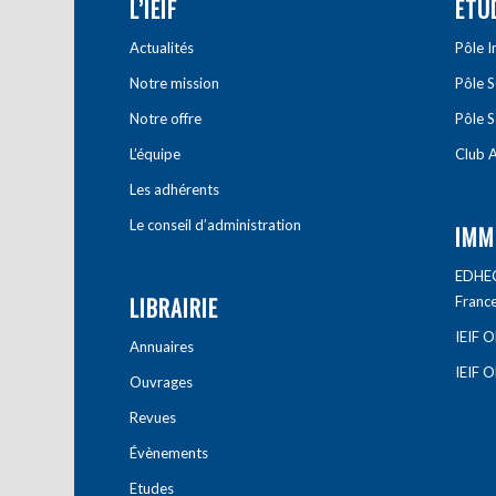
L’IEIF
ETU
Actualités
Pôle 
Notre mission
Pôle 
Notre offre
Pôle S
L’équipe
Club A
Les adhérents
Le conseil d’administration
IMM
EDHEC 
LIBRAIRIE
Franc
IEIF 
Annuaires
IEIF 
Ouvrages
Revues
Évènements
Etudes