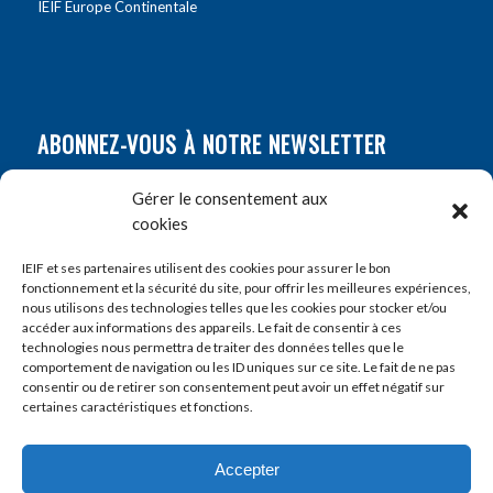
IEIF Europe Continentale
ABONNEZ-VOUS À NOTRE NEWSLETTER
Nom
*
Gérer le consentement aux
cookies
Prénom
*
IEIF et ses partenaires utilisent des cookies pour assurer le bon
fonctionnement et la sécurité du site, pour offrir les meilleures expériences,
nous utilisons des technologies telles que les cookies pour stocker et/ou
accéder aux informations des appareils. Le fait de consentir à ces
E-mail
*
technologies nous permettra de traiter des données telles que le
comportement de navigation ou les ID uniques sur ce site. Le fait de ne pas
consentir ou de retirer son consentement peut avoir un effet négatif sur
certaines caractéristiques et fonctions.
Accepter