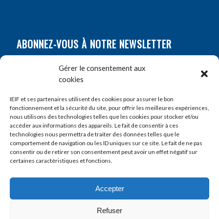
ABONNEZ-VOUS À NOTRE NEWSLETTER
Nom
*
Gérer le consentement aux
cookies
Prénom
*
IEIF et ses partenaires utilisent des cookies pour assurer le bon
fonctionnement et la sécurité du site, pour offrir les meilleures expériences,
nous utilisons des technologies telles que les cookies pour stocker et/ou
accéder aux informations des appareils. Le fait de consentir à ces
E-mail
*
technologies nous permettra de traiter des données telles que le
comportement de navigation ou les ID uniques sur ce site. Le fait de ne pas
consentir ou de retirer son consentement peut avoir un effet négatif sur
certaines caractéristiques et fonctions.
Accepter
Refuser