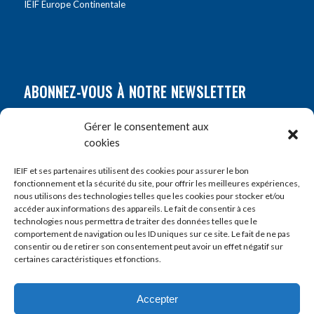
IEIF Europe Continentale
ABONNEZ-VOUS À NOTRE NEWSLETTER
Nom
*
Gérer le consentement aux
cookies
Prénom
*
IEIF et ses partenaires utilisent des cookies pour assurer le bon
fonctionnement et la sécurité du site, pour offrir les meilleures expériences,
nous utilisons des technologies telles que les cookies pour stocker et/ou
accéder aux informations des appareils. Le fait de consentir à ces
E-mail
*
technologies nous permettra de traiter des données telles que le
comportement de navigation ou les ID uniques sur ce site. Le fait de ne pas
consentir ou de retirer son consentement peut avoir un effet négatif sur
certaines caractéristiques et fonctions.
Accepter