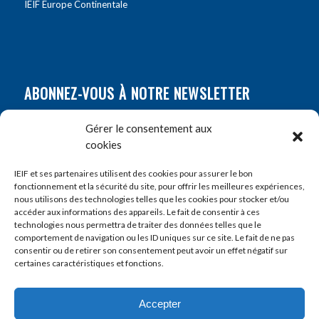
IEIF Europe Continentale
ABONNEZ-VOUS À NOTRE NEWSLETTER
Nom
*
Gérer le consentement aux
cookies
Prénom
*
IEIF et ses partenaires utilisent des cookies pour assurer le bon
fonctionnement et la sécurité du site, pour offrir les meilleures expériences,
nous utilisons des technologies telles que les cookies pour stocker et/ou
accéder aux informations des appareils. Le fait de consentir à ces
E-mail
*
technologies nous permettra de traiter des données telles que le
comportement de navigation ou les ID uniques sur ce site. Le fait de ne pas
consentir ou de retirer son consentement peut avoir un effet négatif sur
certaines caractéristiques et fonctions.
Accepter