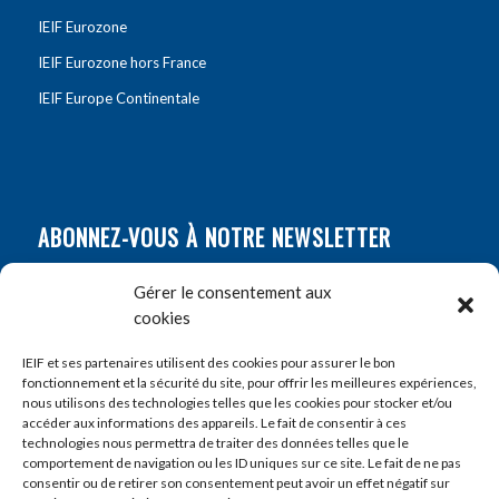
IEIF Eurozone
IEIF Eurozone hors France
IEIF Europe Continentale
ABONNEZ-VOUS À NOTRE NEWSLETTER
Nom
*
Gérer le consentement aux
cookies
Prénom
*
IEIF et ses partenaires utilisent des cookies pour assurer le bon
fonctionnement et la sécurité du site, pour offrir les meilleures expériences,
nous utilisons des technologies telles que les cookies pour stocker et/ou
accéder aux informations des appareils. Le fait de consentir à ces
E-mail
*
technologies nous permettra de traiter des données telles que le
comportement de navigation ou les ID uniques sur ce site. Le fait de ne pas
consentir ou de retirer son consentement peut avoir un effet négatif sur