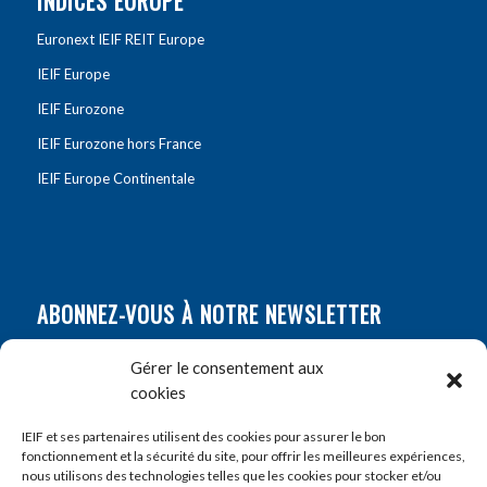
INDICES EUROPE
Euronext IEIF REIT Europe
IEIF Europe
IEIF Eurozone
IEIF Eurozone hors France
IEIF Europe Continentale
ABONNEZ-VOUS À NOTRE NEWSLETTER
Nom
*
Gérer le consentement aux
cookies
Prénom
*
IEIF et ses partenaires utilisent des cookies pour assurer le bon
fonctionnement et la sécurité du site, pour offrir les meilleures expériences,
nous utilisons des technologies telles que les cookies pour stocker et/ou