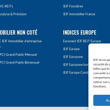
IIC-REITs
IEIF Foncières
nalyse & Prévision
IEIF Immobilier France
OBILIER NON COTÉ
INDICES EUROPE
IEIF Immobilier d’entreprise
Euronext IEIF REIT Europe
e
IEIF Europe
OPCI Grand Public Mensuel
IEIF Eurozone
IEIF et ses p
OPCI Grand Public Bimensuel
sécurité du s
IEIF Eurozone hors France
telles que le
IEIF Europe Continentale
consentir à 
comportement
retirer son 
fonctions.
Ac