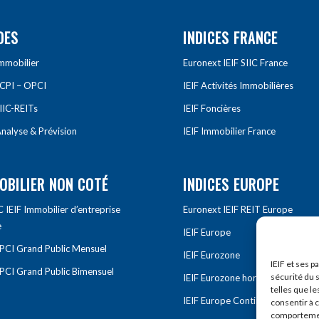
DES
INDICES FRANCE
Immobilier
Euronext IEIF SIIC France
SCPI – OPCI
IEIF Activités Immobilières
IIC-REITs
IEIF Foncières
nalyse & Prévision
IEIF Immobilier France
OBILIER NON COTÉ
INDICES EUROPE
IEIF Immobilier d’entreprise
Euronext IEIF REIT Europe
e
IEIF Europe
OPCI Grand Public Mensuel
IEIF Eurozone
IEIF et ses p
OPCI Grand Public Bimensuel
sécurité du s
IEIF Eurozone hors France
telles que le
IEIF Europe Continentale
consentir à 
comportement