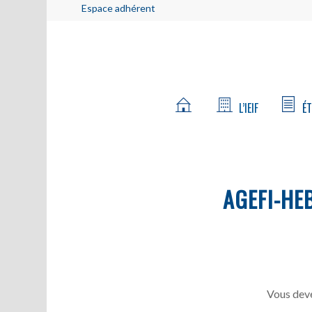
Espace adhérent
L’IEIF
ÉT
AGEFI-HE
Vous deve