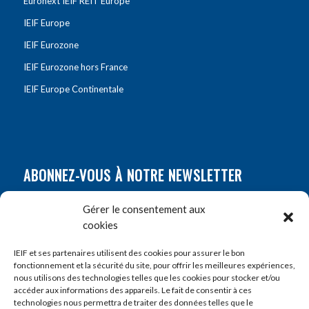
Euronext IEIF REIT Europe
IEIF Europe
IEIF Eurozone
IEIF Eurozone hors France
IEIF Europe Continentale
ABONNEZ-VOUS À NOTRE NEWSLETTER
Nom
*
Gérer le consentement aux
cookies
Prénom
*
IEIF et ses partenaires utilisent des cookies pour assurer le bon
fonctionnement et la sécurité du site, pour offrir les meilleures expériences,
nous utilisons des technologies telles que les cookies pour stocker et/ou
accéder aux informations des appareils. Le fait de consentir à ces
E-mail
*
technologies nous permettra de traiter des données telles que le