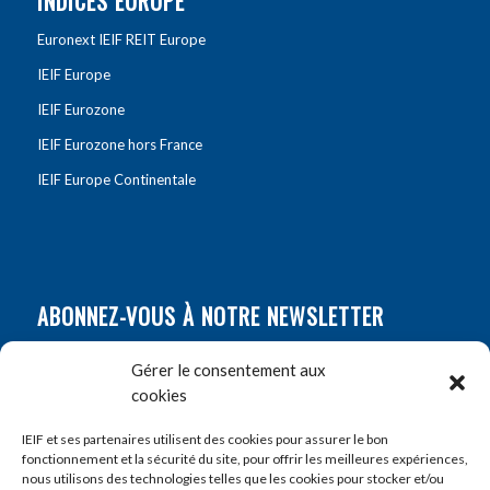
INDICES EUROPE
Euronext IEIF REIT Europe
IEIF Europe
IEIF Eurozone
IEIF Eurozone hors France
IEIF Europe Continentale
ABONNEZ-VOUS À NOTRE NEWSLETTER
Nom
*
Gérer le consentement aux
cookies
Prénom
*
IEIF et ses partenaires utilisent des cookies pour assurer le bon
fonctionnement et la sécurité du site, pour offrir les meilleures expériences,
nous utilisons des technologies telles que les cookies pour stocker et/ou