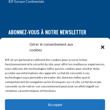
IEIF Europe Continentale
ABONNEZ-VOUS À NOTRE NEWSLETTER
Nom
*
Gérer le consentement aux
cookies
Prénom
*
IEIF et ses partenaires utilisent des cookies pour assurer le bon
fonctionnement et la sécurité du site, pour offrir les meilleures expériences,
nous utilisons des technologies telles que les cookies pour stocker et/ou
accéder aux informations des appareils. Le fait de consentir à ces
E-mail
*
technologies nous permettra de traiter des données telles que le
comportement de navigation ou les ID uniques sur ce site. Le fait de ne pas
consentir ou de retirer son consentement peut avoir un effet négatif sur
certaines caractéristiques et fonctions.
Accepter