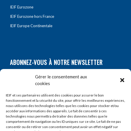
IEIF Eurozone
IEIF Eurozone hors France
IEIF Europe Continentale
ABONNEZ-VOUS À NOTRE NEWSLETTER
Nom
*
Gérer le consentement aux
cookies
Prénom
*
IEIF et ses partenaires utilisent des cookies pour assurer le bon
fonctionnement et la sécurité du site, pour offrir les meilleures expériences,
nous utilisons des technologies telles que les cookies pour stocker et/ou
accéder aux informations des appareils. Le fait de consentir à ces
E-mail
*
technologies nous permettra de traiter des données telles que le
comportement de navigation ou les ID uniques sur ce site. Le fait de ne pas
consentir ou de retirer son consentement peut avoir un effet négatif sur