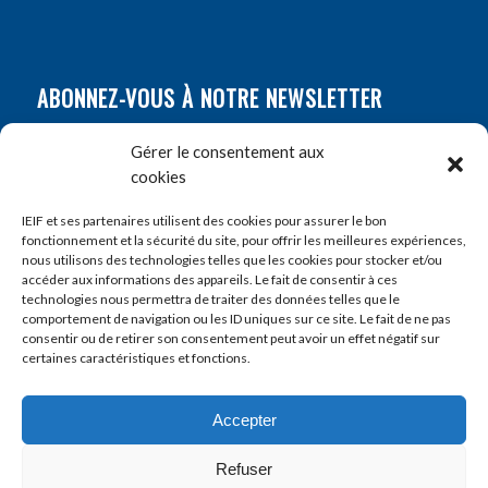
ABONNEZ-VOUS À NOTRE NEWSLETTER
Nom
*
Gérer le consentement aux
cookies
Prénom
*
IEIF et ses partenaires utilisent des cookies pour assurer le bon
fonctionnement et la sécurité du site, pour offrir les meilleures expériences,
nous utilisons des technologies telles que les cookies pour stocker et/ou
accéder aux informations des appareils. Le fait de consentir à ces
E-mail
*
technologies nous permettra de traiter des données telles que le
comportement de navigation ou les ID uniques sur ce site. Le fait de ne pas
consentir ou de retirer son consentement peut avoir un effet négatif sur
certaines caractéristiques et fonctions.
Accepter
Refuser