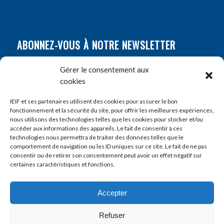
ABONNEZ-VOUS À NOTRE NEWSLETTER
Nom
*
Gérer le consentement aux
cookies
Prénom
*
IEIF et ses partenaires utilisent des cookies pour assurer le bon
fonctionnement et la sécurité du site, pour offrir les meilleures expériences,
nous utilisons des technologies telles que les cookies pour stocker et/ou
accéder aux informations des appareils. Le fait de consentir à ces
E-mail
*
technologies nous permettra de traiter des données telles que le
comportement de navigation ou les ID uniques sur ce site. Le fait de ne pas
consentir ou de retirer son consentement peut avoir un effet négatif sur
certaines caractéristiques et fonctions.
Accepter
Refuser