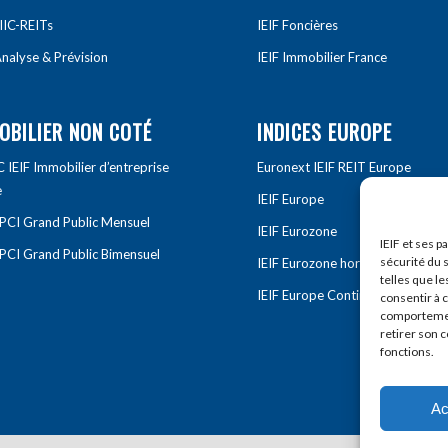
IIC-REITs
IEIF Foncières
nalyse & Prévision
IEIF Immobilier France
OBILIER NON COTÉ
INDICES EUROPE
IEIF Immobilier d’entreprise
Euronext IEIF REIT Europe
e
IEIF Europe
OPCI Grand Public Mensuel
IEIF Eurozone
IEIF et ses p
OPCI Grand Public Bimensuel
sécurité du s
IEIF Eurozone hors France
telles que le
IEIF Europe Continentale
consentir à 
comportement
retirer son 
fonctions.
Ac