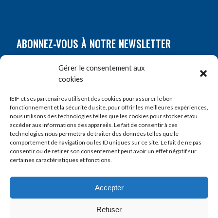
ABONNEZ-VOUS À NOTRE NEWSLETTER
Nom
*
Gérer le consentement aux
cookies
Prénom
*
IEIF et ses partenaires utilisent des cookies pour assurer le bon
fonctionnement et la sécurité du site, pour offrir les meilleures expériences,
nous utilisons des technologies telles que les cookies pour stocker et/ou
accéder aux informations des appareils. Le fait de consentir à ces
E-mail
*
technologies nous permettra de traiter des données telles que le
comportement de navigation ou les ID uniques sur ce site. Le fait de ne pas
consentir ou de retirer son consentement peut avoir un effet négatif sur
certaines caractéristiques et fonctions.
Accepter
Refuser