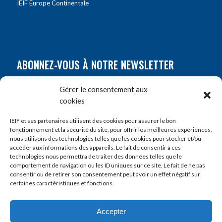
IEIF Europe Continentale
ABONNEZ-VOUS À NOTRE NEWSLETTER
Nom
*
Gérer le consentement aux
cookies
Prénom
*
IEIF et ses partenaires utilisent des cookies pour assurer le bon
fonctionnement et la sécurité du site, pour offrir les meilleures expériences,
nous utilisons des technologies telles que les cookies pour stocker et/ou
accéder aux informations des appareils. Le fait de consentir à ces
E-mail
*
technologies nous permettra de traiter des données telles que le
comportement de navigation ou les ID uniques sur ce site. Le fait de ne pas
consentir ou de retirer son consentement peut avoir un effet négatif sur
certaines caractéristiques et fonctions.
Accepter