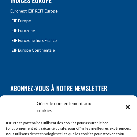
INDICES EUROPE
Euronext IEIF REIT Europe
IEIF Europe
IEIF Eurozone
IEIF Eurozone hors France
IEIF Europe Continentale
ABONNEZ-VOUS À NOTRE NEWSLETTER
Nom
*
Gérer le consentement aux
cookies
Prénom
*
IEIF et ses partenaires utilisent des cookies pour assurer le bon
fonctionnement et la sécurité du site, pour offrir les meilleures expériences,
nous utilisons des technologies telles que les cookies pour stocker et/ou