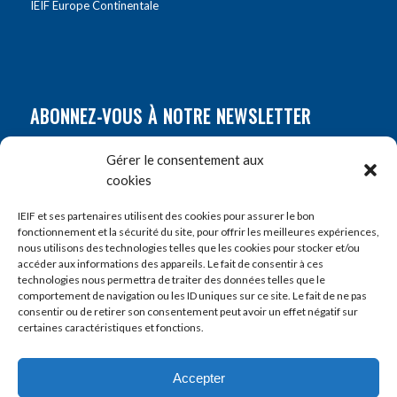
IEIF Europe Continentale
ABONNEZ-VOUS À NOTRE NEWSLETTER
Nom
*
Gérer le consentement aux
cookies
Prénom
*
IEIF et ses partenaires utilisent des cookies pour assurer le bon
fonctionnement et la sécurité du site, pour offrir les meilleures expériences,
nous utilisons des technologies telles que les cookies pour stocker et/ou
accéder aux informations des appareils. Le fait de consentir à ces
E-mail
*
technologies nous permettra de traiter des données telles que le
comportement de navigation ou les ID uniques sur ce site. Le fait de ne pas
consentir ou de retirer son consentement peut avoir un effet négatif sur
certaines caractéristiques et fonctions.
Accepter