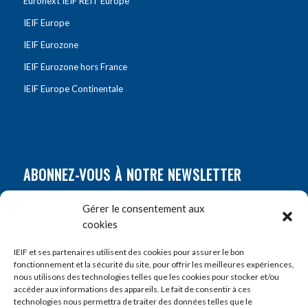
Euronext IEIF REIT Europe
IEIF Europe
IEIF Eurozone
IEIF Eurozone hors France
IEIF Europe Continentale
ABONNEZ-VOUS À NOTRE NEWSLETTER
Nom
*
Gérer le consentement aux
cookies
Prénom
*
IEIF et ses partenaires utilisent des cookies pour assurer le bon
fonctionnement et la sécurité du site, pour offrir les meilleures expériences,
nous utilisons des technologies telles que les cookies pour stocker et/ou
accéder aux informations des appareils. Le fait de consentir à ces
E-mail
*
technologies nous permettra de traiter des données telles que le