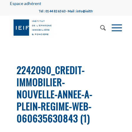
Espace adhérent
Tél : 01 44 82 63 63 - Mail : info@ieif.fr
2242090_CREDIT-
IMMOBILIER-
NOUVELLE-ANNEE-A-
PLEIN-REGIME-WEB-
060635630843 (1)