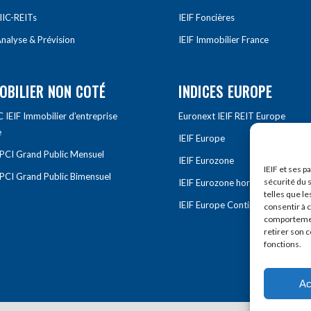
IIC-REITs
IEIF Foncières
nalyse & Prévision
IEIF Immobilier France
OBILIER NON COTÉ
INDICES EUROPE
IEIF Immobilier d’entreprise
Euronext IEIF REIT Europe
e
IEIF Europe
OPCI Grand Public Mensuel
IEIF Eurozone
IEIF et ses p
OPCI Grand Public Bimensuel
sécurité du s
IEIF Eurozone hors France
telles que le
IEIF Europe Continentale
consentir à 
comportement
retirer son 
fonctions.
Ac