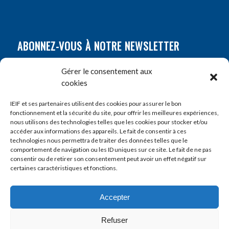
ABONNEZ-VOUS À NOTRE NEWSLETTER
Nom
*
Gérer le consentement aux
cookies
Prénom
*
IEIF et ses partenaires utilisent des cookies pour assurer le bon
fonctionnement et la sécurité du site, pour offrir les meilleures expériences,
nous utilisons des technologies telles que les cookies pour stocker et/ou
accéder aux informations des appareils. Le fait de consentir à ces
E-mail
*
technologies nous permettra de traiter des données telles que le
comportement de navigation ou les ID uniques sur ce site. Le fait de ne pas
consentir ou de retirer son consentement peut avoir un effet négatif sur
certaines caractéristiques et fonctions.
Accepter
Refuser