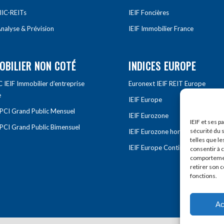
IIC-REITs
IEIF Foncières
nalyse & Prévision
IEIF Immobilier France
OBILIER NON COTÉ
INDICES EUROPE
IEIF Immobilier d’entreprise
Euronext IEIF REIT Europe
e
IEIF Europe
OPCI Grand Public Mensuel
IEIF Eurozone
IEIF et ses p
OPCI Grand Public Bimensuel
sécurité du s
IEIF Eurozone hors France
telles que le
IEIF Europe Continentale
consentir à 
comportement
retirer son 
fonctions.
Ac