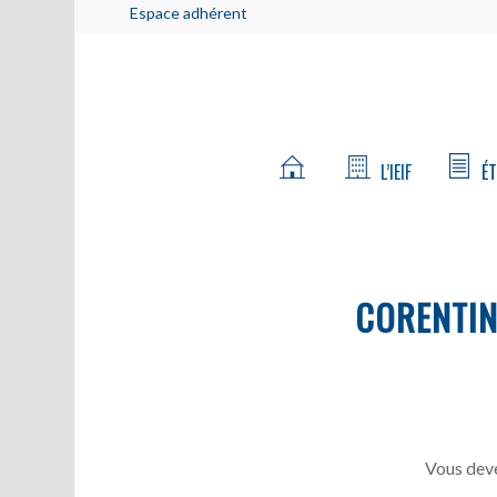
Espace adhérent
L’IEIF
ÉT
CORENTI
Vous deve