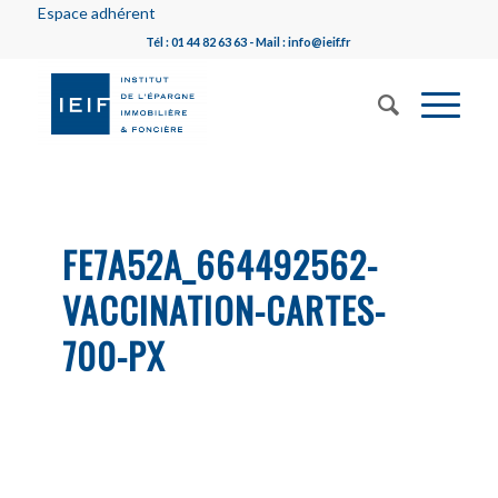
Espace adhérent
Tél : 01 44 82 63 63 - Mail : info@ieif.fr
FE7A52A_664492562-
VACCINATION-CARTES-
700-PX