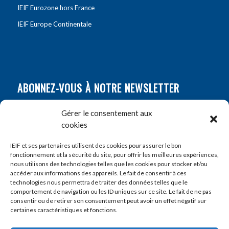
IEIF Eurozone hors France
IEIF Europe Continentale
ABONNEZ-VOUS À NOTRE NEWSLETTER
Nom
*
Gérer le consentement aux
cookies
Prénom
*
IEIF et ses partenaires utilisent des cookies pour assurer le bon
fonctionnement et la sécurité du site, pour offrir les meilleures expériences,
nous utilisons des technologies telles que les cookies pour stocker et/ou
accéder aux informations des appareils. Le fait de consentir à ces
E-mail
*
technologies nous permettra de traiter des données telles que le
comportement de navigation ou les ID uniques sur ce site. Le fait de ne pas
consentir ou de retirer son consentement peut avoir un effet négatif sur
certaines caractéristiques et fonctions.