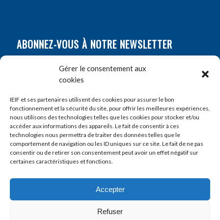
ABONNEZ-VOUS À NOTRE NEWSLETTER
Nom
*
Gérer le consentement aux
cookies
Prénom
*
IEIF et ses partenaires utilisent des cookies pour assurer le bon
fonctionnement et la sécurité du site, pour offrir les meilleures expériences,
nous utilisons des technologies telles que les cookies pour stocker et/ou
accéder aux informations des appareils. Le fait de consentir à ces
E-mail
*
technologies nous permettra de traiter des données telles que le
comportement de navigation ou les ID uniques sur ce site. Le fait de ne pas
consentir ou de retirer son consentement peut avoir un effet négatif sur
certaines caractéristiques et fonctions.
Accepter
Refuser