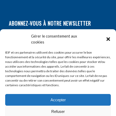
ABONNEZ-VOUS À NOTRE NEWSLETTER
Nom
*
Gérer le consentement aux
cookies
Prénom
*
IEIF et ses partenaires utilisent des cookies pour assurer le bon
fonctionnement et la sécurité du site, pour offrir les meilleures expériences,
nous utilisons des technologies telles que les cookies pour stocker et/ou
accéder aux informations des appareils. Le fait de consentir à ces
E-mail
*
technologies nous permettra de traiter des données telles que le
comportement de navigation ou les ID uniques sur ce site. Le fait de ne pas
consentir ou de retirer son consentement peut avoir un effet négatif sur
certaines caractéristiques et fonctions.
Accepter
Refuser